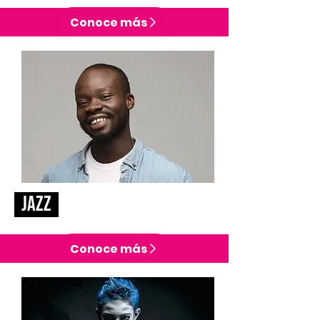
Conoce más
jazz
Conoce más